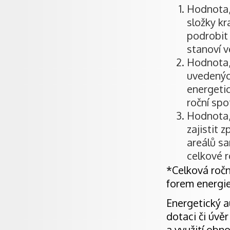
Hodnota, 
složky kr
podrobit 
stanoví v
Hodnota, 
uvedených
energetic
roční spo
Hodnota, 
zajistit 
areálů sa
celkové r
*Celková ročn
forem energi
Energetický a
dotaci či úvě
a využití obno