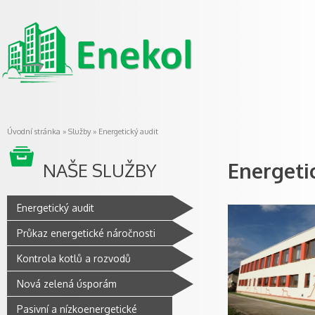
Úvodní stránka
»
Služby
» Energetický audit
Energeti
NAŠE SLUŽBY
Energetický audit
Průkaz energetické náročnosti
Kontrola kotlů a rozvodů
Nová zelená úsporám
Pasivní a nízkoenergetické