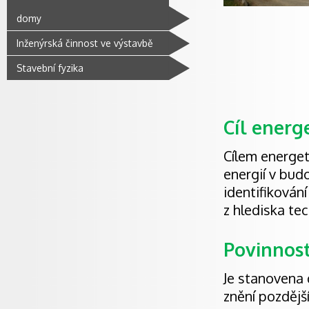
domy
Inženýrská činnost ve výstavbě
Stavební fyzika
Cíl energ
Cílem energet
energií v bud
identifikován
z hlediska te
Povinnost
Je stanovena 
znění pozdějš