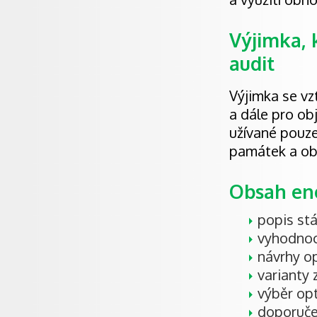
Výjimka, 
audit
Výjimka se vz
a dále pro ob
užívané pouze
památek a ob
Obsah en
popis st
vyhodnoc
návrhy op
varianty 
výběr opt
doporuče